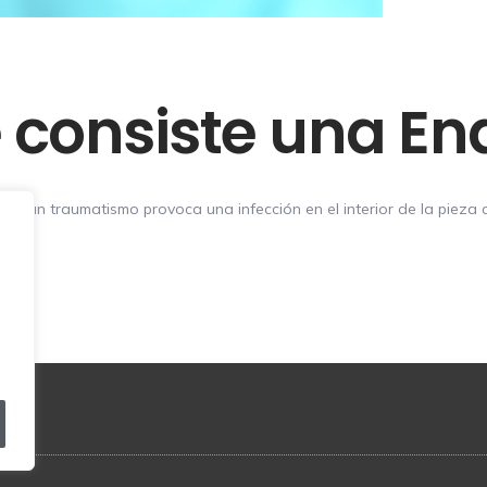
é consiste una E
o un traumatismo provoca una infección en el interior de la pieza de
rcia