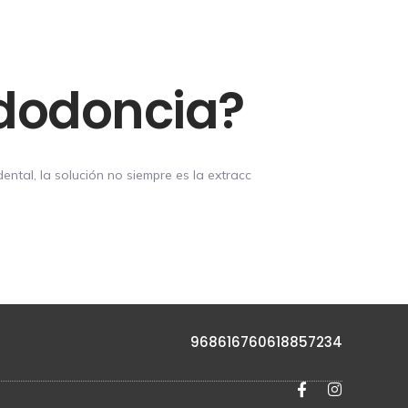
ndodoncia?
ntal, la solución no siempre es la extracc
968616760
618857234