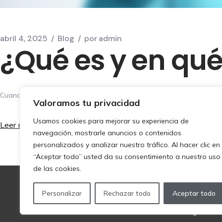
abril 4, 2025
Blog
por
admin
¿Qué es y en qu
Cuando una caries avanza hasta afectar el nervio del diente, o cuand
Valoramos tu privacidad
Usamos cookies para mejorar su experiencia de
Leer más
navegación, mostrarle anuncios o contenidos
personalizados y analizar nuestro tráfico. Al hacer clic en
“Aceptar todo” usted da su consentimiento a nuestro uso
de las cookies.
clinicadentaldrpiqueras@gmail.com
Personalizar
Rechazar todo
Aceptar todo
Av. Gutiérrez Mellado, 46 30500 Molina de Segura, Mu